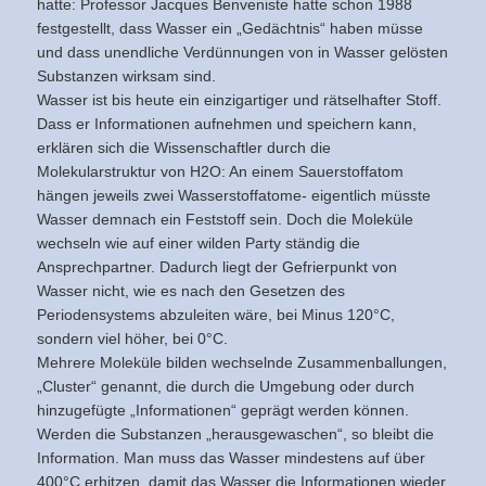
hatte: Professor Jacques Benveniste hatte schon 1988
festgestellt, dass Wasser ein „Gedächtnis“ haben müsse
und dass unendliche Verdünnungen von in Wasser gelösten
Substanzen wirksam sind.
Wasser ist bis heute ein einzigartiger und rätselhafter Stoff.
Dass er Informationen aufnehmen und speichern kann,
erklären sich die Wissenschaftler durch die
Molekularstruktur von H2O: An einem Sauerstoffatom
hängen jeweils zwei Wasserstoffatome- eigentlich müsste
Wasser demnach ein Feststoff sein. Doch die Moleküle
wechseln wie auf einer wilden Party ständig die
Ansprechpartner. Dadurch liegt der Gefrierpunkt von
Wasser nicht, wie es nach den Gesetzen des
Periodensystems abzuleiten wäre, bei Minus 120°C,
sondern viel höher, bei 0°C.
Mehrere Moleküle bilden wechselnde Zusammenballungen,
„Cluster“ genannt, die durch die Umgebung oder durch
hinzugefügte „Informationen“ geprägt werden können.
Werden die Substanzen „herausgewaschen“, so bleibt die
Information. Man muss das Wasser mindestens auf über
400°C erhitzen, damit das Wasser die Informationen wieder